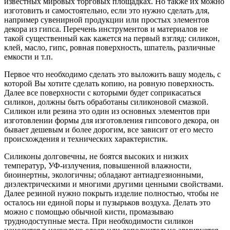
известных мировых торговых площадках. Но также их можно
изготовить и самостоятельно, если это нужно сделать для,
например сувенирной продукции или простых элементов
декора из гипса. Перечень инструментов и материалов не
такой существенный как кажется на первый взгляд: силикон,
клей, масло, гипс, ровная поверхность, шпатель, различные
емкости и т.п.
Первое что необходимо сделать это выложить вашу модель, с
которой Вы хотите сделать копию, на ровную поверхность.
Далее все поверхности с которыми будет соприкасаться
силикон, должны быть обработаны силиконовой смазкой.
Силикон или резина это один из основных элементов при
изготовлении формы для изготовления гипсового декора, он
бывает дешевым и более дорогим, все зависит от его место
происхождения и технических характеристик.
Силиконы долговечны, не боятся высоких и низких
температур, УФ-излучения, повышенной влажности,
биоинертны, экологичны; обладают антиадгезионными,
диэлектрическими и многими другими ценными свойствами.
Далее резиной нужно покрыть изделие полностью, чтобы не
осталось ни единой поры и пузырьков воздуха. Делать это
можно с помощью обычной кисти, промазываю
труднодоступные места. При необходимости силикон