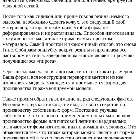
наносится в несколько слоев или дополнительно армируется
малярной сеткой.
После того как силикон или проще говоря резина, немного
высохла, необходимо сделать кожух, это следующий слой
материалов, который необходим, чтобы форма не
деформировалась и не растягивалась. Способов изготовления
кожухов несколько, а также применяемых при этом
материалов. Самый простой и экономичный способ, это снова
Гипс. Собираем опалубку вокруг резины и проливаем все
раствором из гипса. Завершающим этапом является просушка
получившегося «пирога».
Через несколько часов в зависимости от того каких размеров
Ваша форма, вся конструкция переворачивается и из нее
извлекается модель. Зачищается и промывается форма для
производства тиража копируемой модели.
Также просим обратить внимание на ряд следующих фактов.
Ни одна мастерская никогда не выдаст своих секретов по
производству собственных форм. Постоянно улучшая
собственные технологии с применением новых материалов,
производство формы для гипсовой лепнины кардинально
отличается от форм изготовленных в домашних условиях. Это
объясняется тем, что тираж который можно сделать из формы
произведенной в технологически оснащенном производстве,