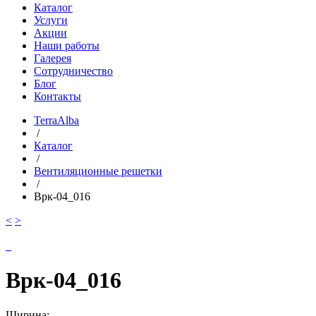
Каталог
Услуги
Акции
Наши работы
Галерея
Сотрудничество
Блог
Контакты
TerraAlba
/
Каталог
/
Вентиляционные решетки
/
Врк-04_016
<
>
Врк-04_016
Ширина: