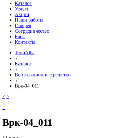
Каталог
Услуги
Акции
Наши работы
Галерея
Сотрудничество
Блог
Контакты
TerraAlba
/
Каталог
/
Вентиляционные решетки
/
Врк-04_011
<
>
Врк-04_011
Ширина: